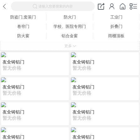
请输入您要搜索的内容
防盗门,套装门
防火门
工业门
卷帘门
学校、医院专用门
折叠门
防火窗
铝合金窗
雨棚顶板
智能锁
不锈钢防火窗
电动门
更多
友全铸铝门
友全铸铝门
暂无价格
暂无价格
友全铸铝门
友全铸铝门
暂无价格
暂无价格
友全铸铝门
友全铸铝门
暂无价格
暂无价格
友全铸铝门
友全铸铝门