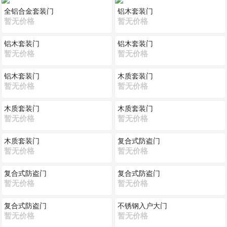
全铝合金套装门
铝木套装门
暂无价格
暂无价格
铝木套装门
铝木套装门
暂无价格
暂无价格
铝木套装门
木质套装门
暂无价格
暂无价格
木质套装门
木质套装门
暂无价格
暂无价格
木质套装门
复合式防盗门
暂无价格
暂无价格
复合式防盗门
复合式防盗门
暂无价格
暂无价格
复合式防盗门
不锈钢入户大门
暂无价格
暂无价格