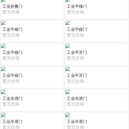
工业折叠门
工业平移门
暂无价格
暂无价格
工业平移门
工业平移门
暂无价格
暂无价格
工业平移门
工业平开门
暂无价格
暂无价格
工业平移门
工业平开门
暂无价格
暂无价格
工业吊滑门
工业吊滑门
暂无价格
暂无价格
工业吊滑门
工业吊滑门
暂无价格
暂无价格