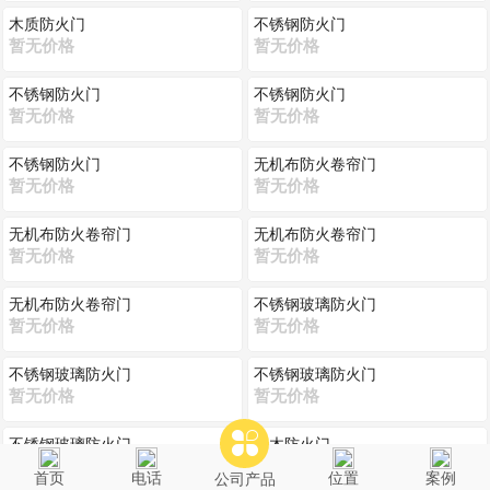
木质防火门
不锈钢防火门
暂无价格
暂无价格
不锈钢防火门
不锈钢防火门
暂无价格
暂无价格
不锈钢防火门
无机布防火卷帘门
暂无价格
暂无价格
无机布防火卷帘门
无机布防火卷帘门
暂无价格
暂无价格
无机布防火卷帘门
不锈钢玻璃防火门
暂无价格
暂无价格
不锈钢玻璃防火门
不锈钢玻璃防火门
暂无价格
暂无价格
不锈钢玻璃防火门
钢木防火门
暂无价格
暂无价格
首页
电话
位置
案例
公司产品