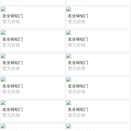
友全铸铝门
友全铸铝门
暂无价格
暂无价格
友全铸铝门
友全铸铝门
暂无价格
暂无价格
友全铸铝门
友全铸铝门
暂无价格
暂无价格
友全铸铝门
友全铸铝门
暂无价格
暂无价格
友全铸铝门
友全铸铝门
暂无价格
暂无价格