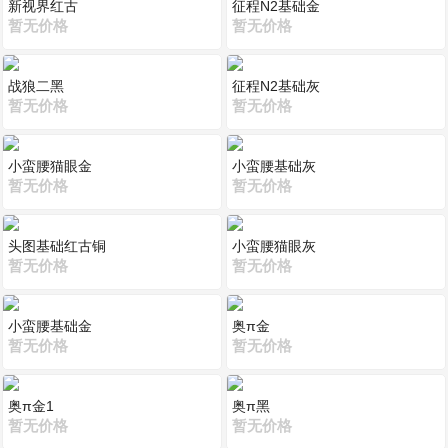
新视界红古
征程N2基础金
暂无价格
暂无价格
战狼二黑
征程N2基础灰
暂无价格
暂无价格
小蛮腰猫眼金
小蛮腰基础灰
暂无价格
暂无价格
头图基础红古铜
小蛮腰猫眼灰
暂无价格
暂无价格
小蛮腰基础金
奥π金
暂无价格
暂无价格
奥π金1
奥π黑
暂无价格
暂无价格