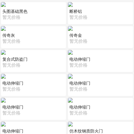
头图基础黑色
断桥铝
暂无价格
暂无价格
传奇灰
传奇金
暂无价格
暂无价格
复合式防盗门
电动伸缩门
暂无价格
暂无价格
电动伸缩门
电动伸缩门
暂无价格
暂无价格
电动伸缩门
电动伸缩门
暂无价格
暂无价格
电动伸缩门
仿木纹钢质防火门