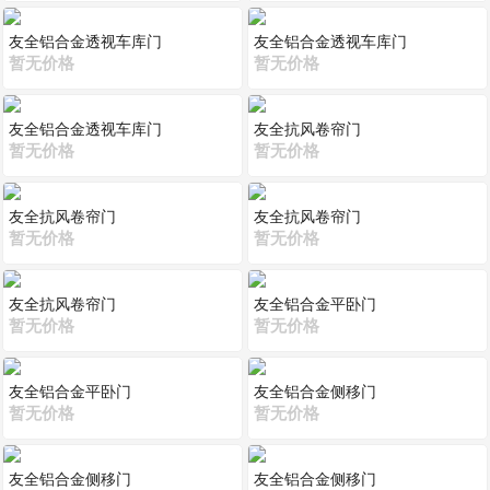
友全铝合金透视车库门
友全铝合金透视车库门
暂无价格
暂无价格
友全铝合金透视车库门
友全抗风卷帘门
暂无价格
暂无价格
友全抗风卷帘门
友全抗风卷帘门
暂无价格
暂无价格
友全抗风卷帘门
友全铝合金平卧门
暂无价格
暂无价格
友全铝合金平卧门
友全铝合金侧移门
暂无价格
暂无价格
友全铝合金侧移门
友全铝合金侧移门