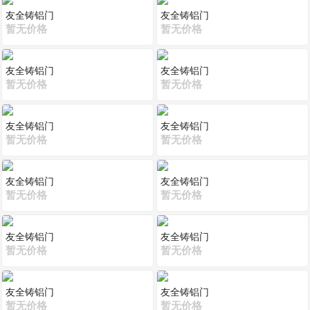
友全铸铝门
友全铸铝门
暂无价格
暂无价格
友全铸铝门
友全铸铝门
暂无价格
暂无价格
友全铸铝门
友全铸铝门
暂无价格
暂无价格
友全铸铝门
友全铸铝门
暂无价格
暂无价格
友全铸铝门
友全铸铝门
暂无价格
暂无价格
友全铸铝门
友全铸铝门
暂无价格
暂无价格