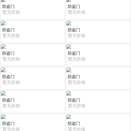
防盗门
防盗门
暂无价格
暂无价格
防盗门
防盗门
暂无价格
暂无价格
防盗门
防盗门
暂无价格
暂无价格
防盗门
防盗门
暂无价格
暂无价格
防盗门
防盗门
暂无价格
暂无价格
防盗门
防盗门
暂无价格
暂无价格