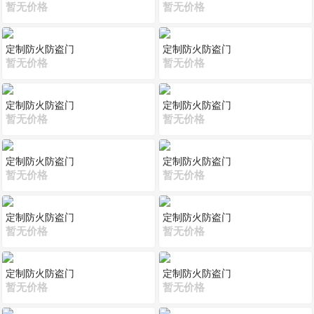
暂无价格
暂无价格
定制防火防盗门
定制防火防盗门
暂无价格
暂无价格
定制防火防盗门
定制防火防盗门
暂无价格
暂无价格
定制防火防盗门
定制防火防盗门
暂无价格
暂无价格
定制防火防盗门
定制防火防盗门
暂无价格
暂无价格
定制防火防盗门
定制防火防盗门
暂无价格
暂无价格