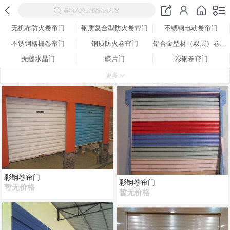
请输入您要搜索的内容
无机布防火卷帘门
钢质复合型防火卷帘门
不锈钢电动卷帘门
不锈钢格栅卷帘门
钢质防火卷帘门
铝合金型材（双层）卷帘门
无缝水晶门
碟片门
彩钢卷帘门
铝合金电动卷帘门
钢制抗风卷帘门
车库卷帘门
更多
有机玻璃车库门
别墅专用铝合金翻板门
4S店专用透视门
彩钢卷帘门
彩钢卷帘门
暂无价格
暂无价格