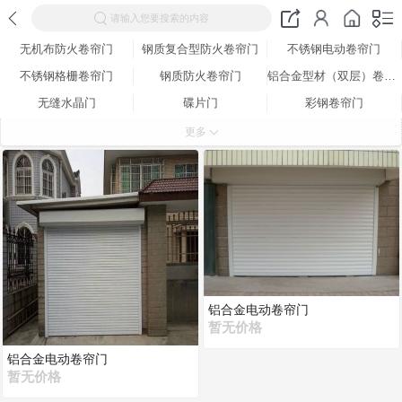
请输入您要搜索的内容
无机布防火卷帘门
钢质复合型防火卷帘门
不锈钢电动卷帘门
不锈钢格栅卷帘门
钢质防火卷帘门
铝合金型材（双层）卷帘门
无缝水晶门
碟片门
彩钢卷帘门
铝合金电动卷帘门
钢制抗风卷帘门
车库卷帘门
更多
有机玻璃车库门
别墅专用铝合金翻板门
4S店专用透视门
铝合金电动卷帘门
暂无价格
铝合金电动卷帘门
暂无价格