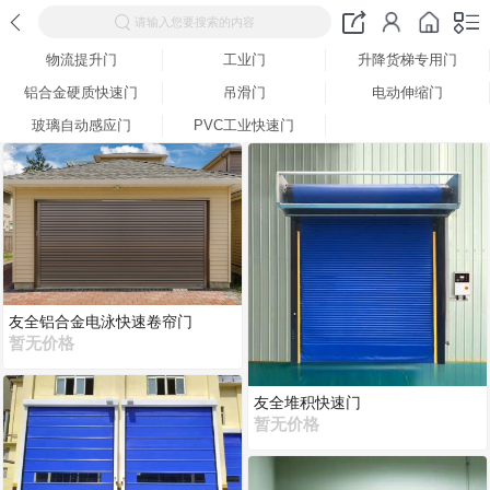
请输入您要搜索的内容
物流提升门
工业门
升降货梯专用门
铝合金硬质快速门
吊滑门
电动伸缩门
玻璃自动感应门
PVC工业快速门
友全铝合金电泳快速卷帘门
暂无价格
友全堆积快速门
暂无价格