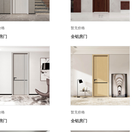
价格
暂无价格
房门
全铝房门
价格
暂无价格
房门
全铝房门