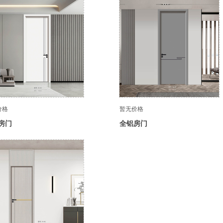
价格
暂无价格
房门
全铝房门